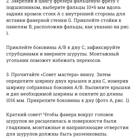
2. Закрепив в цангу фрезера фальцевую фрезу с
подшипником, выберите фальцы 10×6 мм вдоль
задних кромок стоек А с внутренней стороны для
вставки фанерной стенки G. Приклейте стойки к
панелям В, расположив фальцы, как указано на рис.
1.
Приклейте боковины A/В к дну С, зафиксируйте
струбцинами и вверните шурупы. Монтажный
угольник поможет избежать перекосов.
3. Прочитайте «Совет мастера» внизу. Затем
определите ширину двух крышек и дна С, измерив
ширину собранных боковин A/В. Выпилите крышки
и дно необходимой ширины и опилите до длины
1016 мм. Прикрепите боковины к дну (фото А, рис. 1).
Краткий совет! Чтобы фанера вокруг головок
шурупов не расщепилась и поверхности были
гладкими, монтажные и направляющие отверстия
для шурупов должны быть раззенковапы.