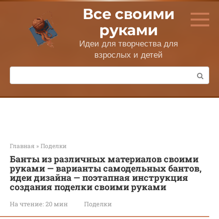
Перейти
Все своими
к
контенту
руками
Идеи для творчества для
взрослых и детей
Поиск:
Главная
»
Поделки
Банты из различных материалов своими
руками — варианты самодельных бантов,
идеи дизайна — поэтапная инструкция
создания поделки своими руками
На чтение:
20 мин
Поделки