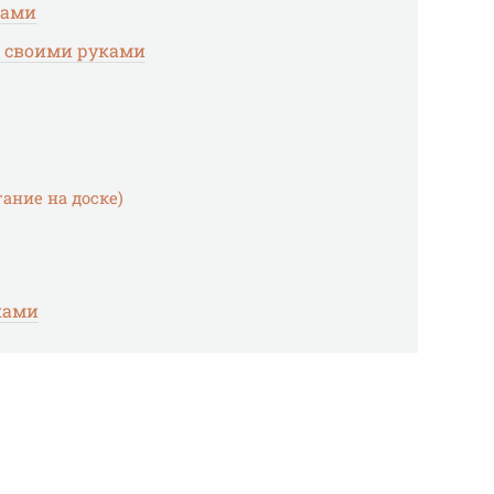
ками
 своими руками
ание на доске)
ками