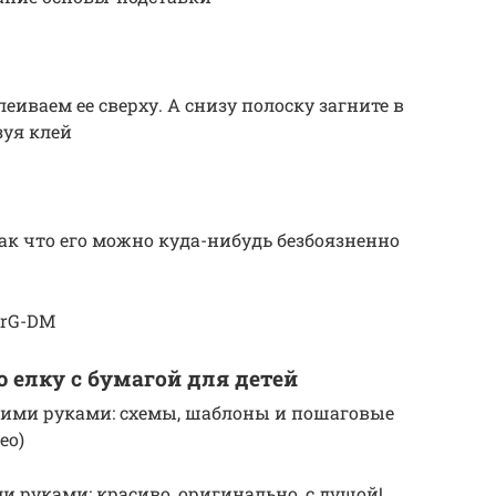
еиваем ее сверху. А снизу полоску загните в
зуя клей
ак что его можно куда-нибудь безбоязненно
QrG-DM
 елку с бумагой для детей
оими руками: схемы, шаблоны и пошаговые
ео)
и руками: красиво, оригинально, с душой!