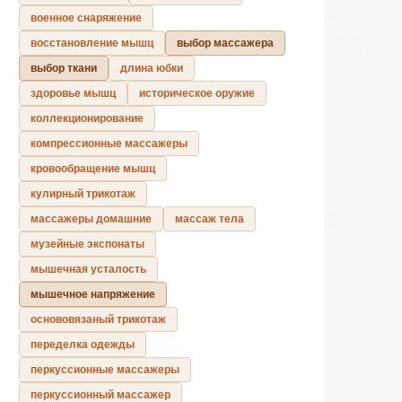
военное снаряжение
восстановление мышц
выбор массажера
выбор ткани
длина юбки
здоровье мышц
историческое оружие
коллекционирование
компрессионные массажеры
кровообращение мышц
кулирный трикотаж
массажеры домашние
массаж тела
музейные экспонаты
мышечная усталость
мышечное напряжение
основовязаный трикотаж
переделка одежды
перкуссионные массажеры
перкуссионный массажер