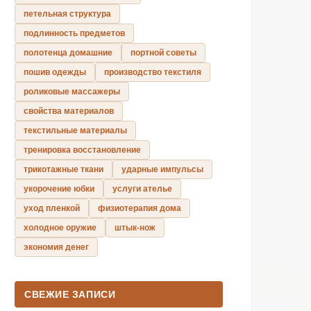
петельная структура
подлинность предметов
полотенца домашние
портной советы
пошив одежды
производство текстиля
роликовые массажеры
свойства материалов
текстильные материалы
тренировка восстановление
трикотажные ткани
ударные импульсы
укорочение юбки
услуги ателье
уход пленкой
физиотерапия дома
холодное оружие
штык-нож
экономия денег
СВЕЖИЕ ЗАПИСИ