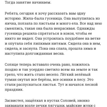
Тогда занятие начинаем.
Ребята, сегодня я хочу рассказать вам одну
историю. Жила-была гусеница. Она вылупилась из
яичка, ползала по листьям и много ела. Все над нею
смеялись, такая она была некрасивая. Однажды
гусеница решила спрятаться в кокон, чтобы ее
никто не видел. Она устроилась поудобнее на ветке
и опутала себя липкими нитями. Сидела она в нем,
сидела, и заснула. Пока она спала, прошла зима и
наступила долгожданная весна.
Солнце теперь вставало очень рано, ложилось
поздно и так усердно светило всем на земле и так
грело, что жить стало весело. Лёгкий зелёный
туман окутал все берёзы, все осинки в лесу. Это
стали распускаться листья. Тут и начался лесной
праздник.
Засвистел, защёлкал в кустах Соловей, звонко
заквакали возле речки лягушки, майские жуки с