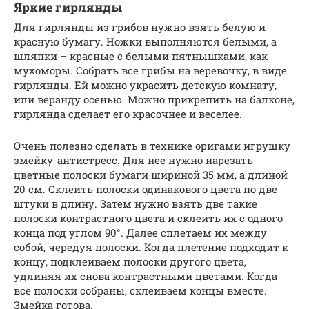
Яркие гирлянды
Для гирлянды из грибов нужно взять белую и
красную бумагу. Ножки выполняются белыми, а
шляпки – красные с белыми пятнышками, как
мухоморы. Собрать все грибы на веревочку, в виде
гирлянды. Ей можно украсить детскую комнату,
или веранду осенью. Можно прикрепить на балконе,
гирлянда сделает его красочнее и веселее.
Очень полезно сделать в технике оригами игрушку
змейку-антистресс. Для нее нужно нарезать
цветные полоски бумаги шириной 35 мм, а длиной
20 см. Склеить полоски одинакового цвета по две
штуки в длину. Затем нужно взять две такие
полоски контрастного цвета и склеить их с одного
конца под углом 90°. Далее сплетаем их между
собой, чередуя полоски. Когда плетение подходит к
концу, подклеиваем полоски другого цвета,
удлиняя их снова контрастными цветами. Когда
все полоски собраны, склеиваем концы вместе.
Змейка готова.