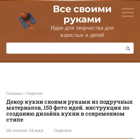
Перейти
Все своими
к
контенту
руками
Идеи для творчества для
взрослых и детей
Поиск:
Главная
»
Поделки
Декор кухни своими руками из подручных
материалов, 150 фото идей. инструкция по
созданию дизайна кухни в современном
стиле
На чтение:
24 мин
Поделки