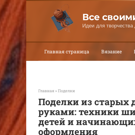
Перейти
к
Все своим
контенту
Идеи для творчества 
Главная страница
Вязание
Главная
»
Поделки
Поделки из старых
руками: техники ши
детей и начинающих
оформления