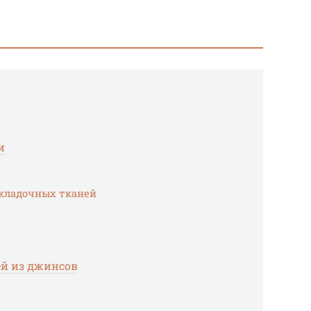
и
кладочных тканей
ей из джинсов