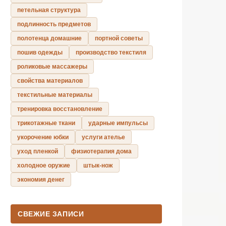
петельная структура
подлинность предметов
полотенца домашние
портной советы
пошив одежды
производство текстиля
роликовые массажеры
свойства материалов
текстильные материалы
тренировка восстановление
трикотажные ткани
ударные импульсы
укорочение юбки
услуги ателье
уход пленкой
физиотерапия дома
холодное оружие
штык-нож
экономия денег
СВЕЖИЕ ЗАПИСИ