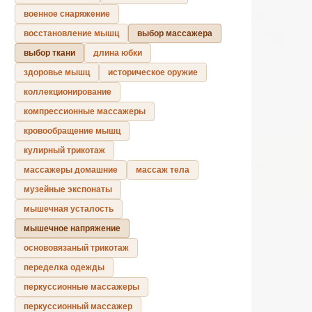
военное снаряжение
восстановление мышц
выбор массажера
выбор ткани
длина юбки
здоровье мышц
историческое оружие
коллекционирование
компрессионные массажеры
кровообращение мышц
кулирный трикотаж
массажеры домашние
массаж тела
музейные экспонаты
мышечная усталость
мышечное напряжение
основовязаный трикотаж
переделка одежды
перкуссионные массажеры
перкуссионный массажер