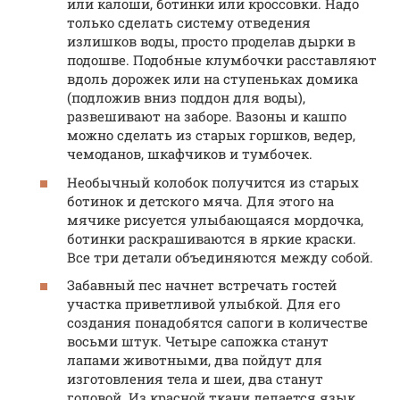
или калоши, ботинки или кроссовки. Надо
только сделать систему отведения
излишков воды, просто проделав дырки в
подошве. Подобные клумбочки расставляют
вдоль дорожек или на ступеньках домика
(подложив вниз поддон для воды),
развешивают на заборе. Вазоны и кашпо
можно сделать из старых горшков, ведер,
чемоданов, шкафчиков и тумбочек.
Необычный колобок получится из старых
ботинок и детского мяча. Для этого на
мячике рисуется улыбающаяся мордочка,
ботинки раскрашиваются в яркие краски.
Все три детали объединяются между собой.
Забавный пес начнет встречать гостей
участка приветливой улыбкой. Для его
создания понадобятся сапоги в количестве
восьми штук. Четыре сапожка станут
лапами животными, два пойдут для
изготовления тела и шеи, два станут
головой. Из красной ткани делается язык,