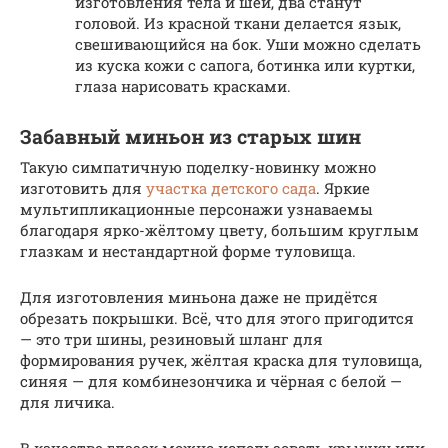
изготовления тела и шеи, два станут
головой. Из красной ткани делается язык,
свешивающийся на бок. Уши можно сделать
из куска кожи с сапога, ботинка или куртки,
глаза нарисовать красками.
Забавный миньон из старых шин
Такую симпатичную поделку-новинку можно
изготовить для
участка детского сада
. Яркие
мультипликационные персонажи узнаваемы
благодаря ярко-жёлтому цвету, большим круглым
глазкам и нестандартной форме туловища.
Для изготовления миньона даже не придётся
обрезать покрышки. Всё, что для этого пригодится
— это три шины, резиновый шланг для
формирования ручек, жёлтая краска для туловища,
синяя — для комбинезончика и чёрная с белой —
для личика.
В качестве глазок можно использовать крышку или