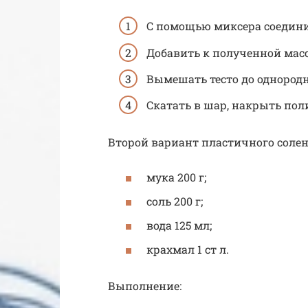
С помощью миксера соединит
Добавить к полученной масс
Вымешать тесто до однородн
Скатать в шар, накрыть пол
Второй вариант пластичного солено
мука 200 г;
соль 200 г;
вода 125 мл;
крахмал 1 ст л.
Выполнение: