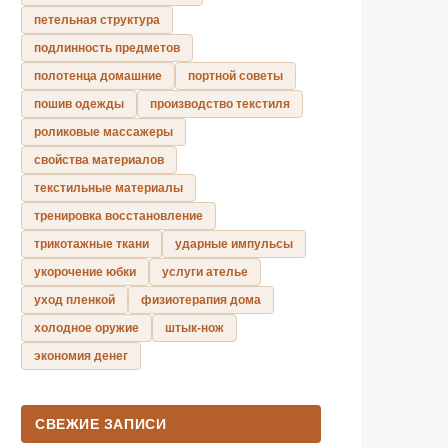
петельная структура
подлинность предметов
полотенца домашние
портной советы
пошив одежды
производство текстиля
роликовые массажеры
свойства материалов
текстильные материалы
тренировка восстановление
трикотажные ткани
ударные импульсы
укорочение юбки
услуги ателье
уход пленкой
физиотерапия дома
холодное оружие
штык-нож
экономия денег
СВЕЖИЕ ЗАПИСИ