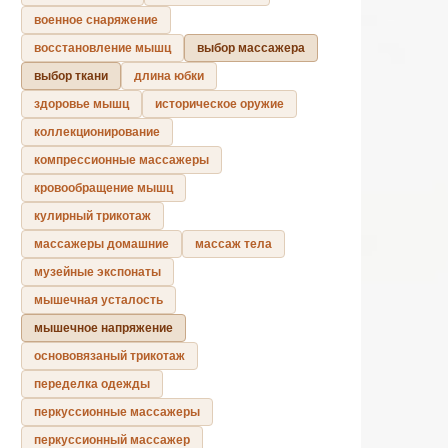
военное снаряжение
восстановление мышц
выбор массажера
выбор ткани
длина юбки
здоровье мышц
историческое оружие
коллекционирование
компрессионные массажеры
кровообращение мышц
кулирный трикотаж
массажеры домашние
массаж тела
музейные экспонаты
мышечная усталость
мышечное напряжение
основовязаный трикотаж
переделка одежды
перкуссионные массажеры
перкуссионный массажер