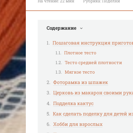
На чтение:
22 мин
Рубрика:
Поделки
Содержание
Пошаговая инструкция приготов
Плотное тесто
Тесто средней плотности
Мягкое тесто
Фоторамка из шпажек
Церковь из макарон своими ру
Подделка кактус
Как сделать поделку для детей и
Хобби для взрослых