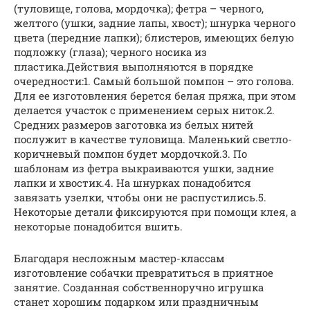
(туловище, голова, мордочка); фетра – черного,
желтого (ушки, задние лапы, хвост); шнурка черного
цвета (передние лапки); блистеров, имеющих белую
подложку (глаза); черного носика из
пластика.Действия выполняются в порядке
очередности:1. Самый большой помпон – это голова.
Для ее изготовления берется белая пряжа, при этом
делается участок с применением серых ниток.2.
Средних размеров заготовка из белых нитей
послужит в качестве туловища. Маленький светло-
коричневый помпон будет мордочкой.3. По
шаблонам из фетра выкраиваются ушки, задние
лапки и хвостик.4. На шнурках понадобится
завязать узелки, чтобы они не распустились.5.
Некоторые детали фиксируются при помощи клея, а
некоторые понадобится вшить.
Благодаря несложным мастер-классам
изготовление собачки превратиться в приятное
занятие. Созданная собственноручно игрушка
станет хорошим подарком или праздничным