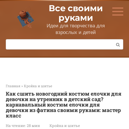
Перейти
Все своими
к
контенту
руками
Идеи для творчества для
взрослых и детей
Поиск:
Главная
»
Кройка и шитье
Как сшить новогодний костюм елочки для
девочки на утренник в детский сад?
карнавальный костюм елочки для
девочки из фатина своими руками: мастер
класс
На чтение:
28 мин
Кройка и шитье