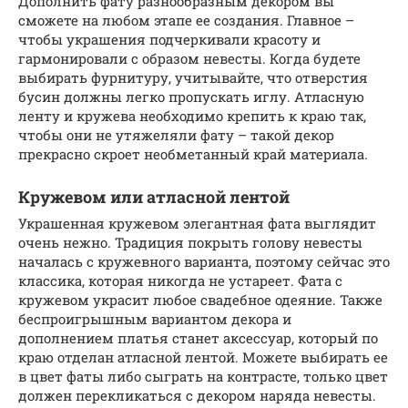
Дополнить фату разнообразным декором вы
сможете на любом этапе ее создания. Главное –
чтобы украшения подчеркивали красоту и
гармонировали с образом невесты. Когда будете
выбирать фурнитуру, учитывайте, что отверстия
бусин должны легко пропускать иглу. Атласную
ленту и кружева необходимо крепить к краю так,
чтобы они не утяжеляли фату – такой декор
прекрасно скроет необметанный край материала.
Кружевом или атласной лентой
Украшенная кружевом элегантная фата выглядит
очень нежно. Традиция покрыть голову невесты
началась с кружевного варианта, поэтому сейчас это
классика, которая никогда не устареет. Фата с
кружевом украсит любое свадебное одеяние. Также
беспроигрышным вариантом декора и
дополнением платья станет аксессуар, который по
краю отделан атласной лентой. Можете выбирать ее
в цвет фаты либо сыграть на контрасте, только цвет
должен перекликаться с декором наряда невесты.