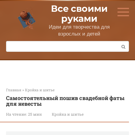
Перейти
Все своими
к
контенту
руками
Идеи для творчества для
взрослых и детей
Поиск:
Главная
»
Кройка и шитье
Самостоятельный пошив свадебной фаты
для невесты
На чтение:
25 мин
Кройка и шитье