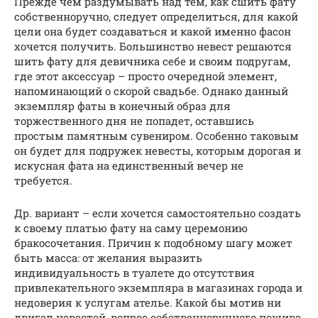
Прежде чем раздумывать над тем, как сшить фату
собственноручно, следует определиться, для какой
цели она будет создаваться и какой именно фасон
хочется получить. Большинство невест решаются
шить фату для девичника себе и своим подругам,
где этот аксессуар – просто очередной элемент,
напоминающий о скорой свадьбе. Однако данный
экземпляр фаты в конечный образ для
торжественного дня не попадет, оставшись
простым памятным сувениром. Особенно таковым
он будет для подружек невесты, которым дорогая и
искусная фата на единственный вечер не
требуется.
Др. вариант – если хочется самостоятельно создать
к своему платью фату на саму церемонию
бракосочетания. Причин к подобному шагу может
быть масса: от желания выразить
индивидуальность в туалете до отсутствия
привлекательного экземпляра в магазинах города и
недоверия к услугам ателье. Какой бы мотив ни
двигал невестой, вопрос собственноручного пошива