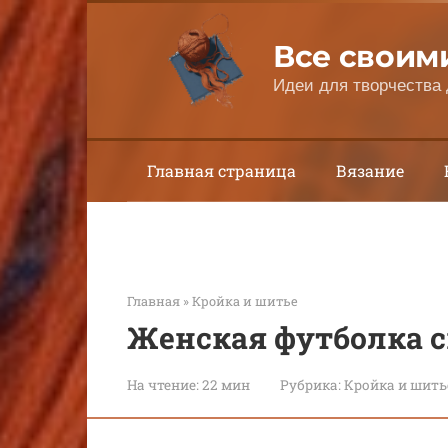
Перейти
к
Все своим
контенту
Идеи для творчества 
Главная страница
Вязание
Главная
»
Кройка и шитье
Женская футболка 
На чтение:
22 мин
Рубрика:
Кройка и шить