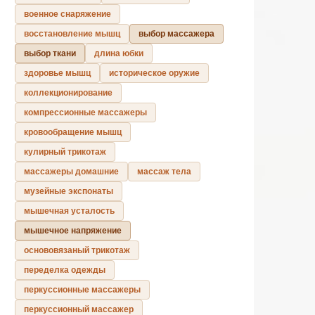
военное снаряжение
восстановление мышц
выбор массажера
выбор ткани
длина юбки
здоровье мышц
историческое оружие
коллекционирование
компрессионные массажеры
кровообращение мышц
кулирный трикотаж
массажеры домашние
массаж тела
музейные экспонаты
мышечная усталость
мышечное напряжение
основовязаный трикотаж
переделка одежды
перкуссионные массажеры
перкуссионный массажер