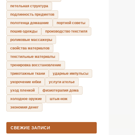
петельная структура
подлинность предметов
полотенца домашние
портной советы
пошив одежды
производство текстиля
роликовые массажеры
свойства материалов
текстильные материалы
тренировка восстановление
трикотажные ткани
ударные импульсы
укорочение юбки
услуги ателье
уход пленкой
физиотерапия дома
холодное оружие
штык-нож
экономия денег
СВЕЖИЕ ЗАПИСИ