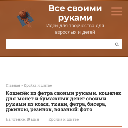
Перейти
Все своими
к
контенту
руками
Идеи для творчества для
взрослых и детей
Поиск:
Главная
»
Кройка и шитье
Кошелёк из фетра своими руками. кошелек
для монет и бумажных денег своими
руками из кожи, ткани, фетра, бисера,
джинсы, резинок, вязаный: фото
На чтение:
19 мин
Кройка и шитье