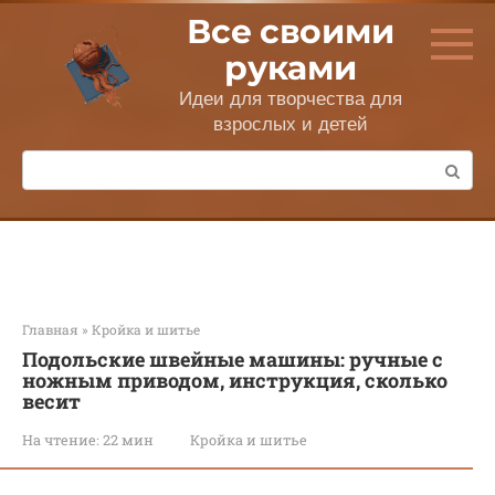
Перейти
Все своими
к
контенту
руками
Идеи для творчества для
взрослых и детей
Поиск:
Главная
»
Кройка и шитье
Подольские швейные машины: ручные с
ножным приводом, инструкция, сколько
весит
На чтение:
22 мин
Кройка и шитье