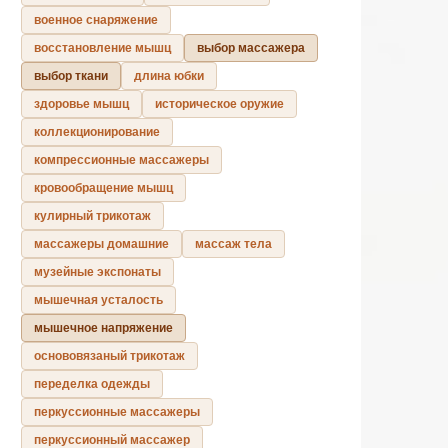
военное снаряжение
восстановление мышц
выбор массажера
выбор ткани
длина юбки
здоровье мышц
историческое оружие
коллекционирование
компрессионные массажеры
кровообращение мышц
кулирный трикотаж
массажеры домашние
массаж тела
музейные экспонаты
мышечная усталость
мышечное напряжение
основовязаный трикотаж
переделка одежды
перкуссионные массажеры
перкуссионный массажер