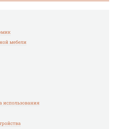
омик
ной мебели
а использования
тройства