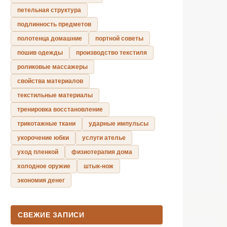
петельная структура
подлинность предметов
полотенца домашние
портной советы
пошив одежды
производство текстиля
роликовые массажеры
свойства материалов
текстильные материалы
тренировка восстановление
трикотажные ткани
ударные импульсы
укорочение юбки
услуги ателье
уход пленкой
физиотерапия дома
холодное оружие
штык-нож
экономия денег
СВЕЖИЕ ЗАПИСИ