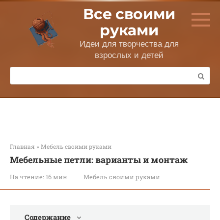
Перейти
Все своими
к
контенту
руками
Идеи для творчества для
взрослых и детей
Поиск:
Главная
»
Мебель своими руками
Мебельные петли: варианты и монтаж
На чтение:
16 мин
Мебель своими руками
Содержание