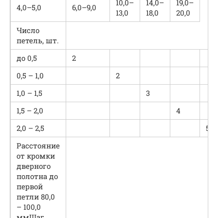
10,0–
14,0–
19,0–
4,0–5,0
6,0–9,0
13,0
18,0
20,0
Число
петель, шт.
до 0,5
2
0,5 – 1,0
2
1,0 – 1,5
3
1,5 – 2,0
4
2,0 – 2,5
5
Расстояние
от кромки
дверного
полотна до
первой
петли 80,0
– 100,0
ммШаг