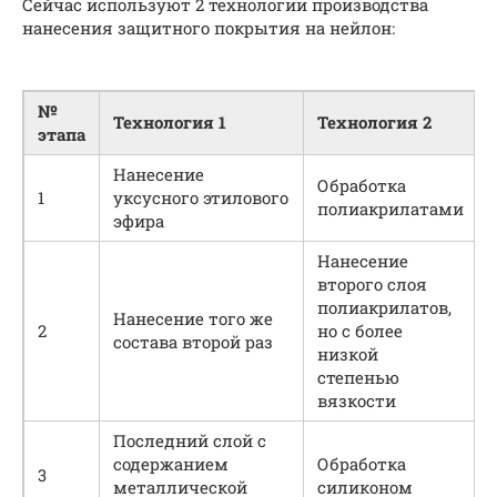
Сейчас используют 2 технологии производства
нанесения защитного покрытия на нейлон:
№
Технология 1
Технология 2
этапа
Нанесение
Обработка
1
уксусного этилового
полиакрилатами
эфира
Нанесение
второго слоя
полиакрилатов,
Нанесение того же
2
но с более
состава второй раз
низкой
степенью
вязкости
Последний слой с
содержанием
Обработка
3
металлической
силиконом