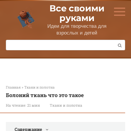
Перейти
Все своими
к
контенту
руками
Идеи для творчества для
взрослых и детей
Поиск:
Главная
»
Ткани и полотна
Болоний ткань что это такое
На чтение:
21 мин
Ткани и полотна
Содержание