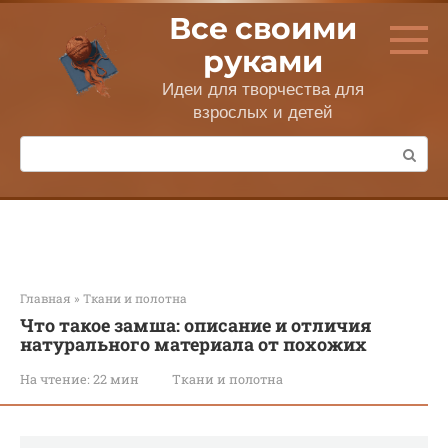
Перейти
Все своими
к
контенту
руками
Идеи для творчества для
взрослых и детей
Поиск:
Главная
»
Ткани и полотна
Что такое замша: описание и отличия
натурального материала от похожих
На чтение:
22 мин
Ткани и полотна