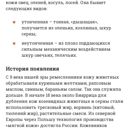
кожи овец, оленей, косуль, лосей. Она бывает
следующих видов:
утонченная – тонкая, «дышащая»,
получается из оленьих, козлиных, шкур
серны;
неутонченная – из плохо поддающихся
сильным механическим воздействиям
шкур овечьих, телячьих.
История появления
С 9 века нашей эры ремесленники кожу животных
обрабатывали куриными желтками, рапсовым
маслом, свиным, бараньим салом. Так она служила
дольше. В начале 18 века около Биаррица для
дубления кож козевидных животных и серны стали
использовать тресковый жир, ворвань (китовый,
тюлений жир), растительные смеси. Из северной
Европы через Польшу технология производства
«мягкой кожи» достигла России. Кожевников