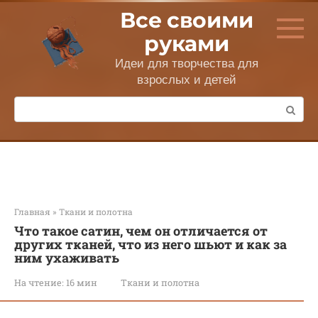
Перейти
Все своими
к
контенту
руками
Идеи для творчества для
взрослых и детей
Поиск:
Главная
»
Ткани и полотна
Что такое сатин, чем он отличается от
других тканей, что из него шьют и как за
ним ухаживать
На чтение:
16 мин
Ткани и полотна