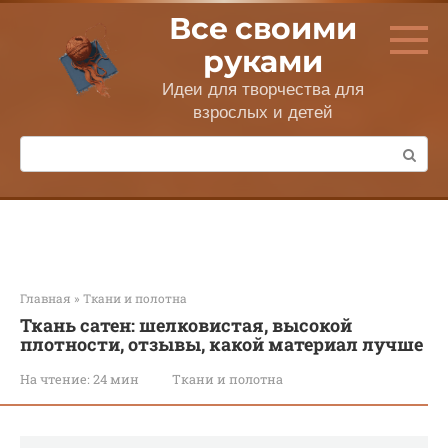
Перейти
Все своими
к
контенту
руками
Идеи для творчества для
взрослых и детей
Поиск:
Главная
»
Ткани и полотна
Ткань сатен: шелковистая, высокой
плотности, отзывы, какой материал лучше
На чтение:
24 мин
Ткани и полотна