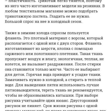
– пластичность. Трикотаж легко тянется, поэтому
из него часто изготавливают модели на резинках. В
любом текстильном магазине можно подобрать
трикотажную постель. Гладить ее не нужно.
Большой спрос на нее в холодный сезон.
Также в зимние холода спросом пользуется
фланель. Это плотный материал с ворсом, который
располагается с одной или с двух сторон. Фланель
изготавливают из шерсти, хлопка с помощью
саржевого или полотняного плетения. Такая ткань
пропускает воздух и влагу, экологичная, теплая, не
колется, не вызывает раздражения. После стирки
она становится только мягче. Часто ее выбирают
для деток. Горячая вода приводит к усадке ткани.
Замачивать нужно в холодной, а стирать в теплой
воде. Для выведения пятен использовать лучше
пятновыводители, тереть ткань не рекомендуется,
чтобы не образовывались катышки. При выборе
рисунка учитывайте один нюанс. Двусторонний
рисунок не линяет. Срок жизни рисунка с одной
стороны маленький, но после выцветания ткань все