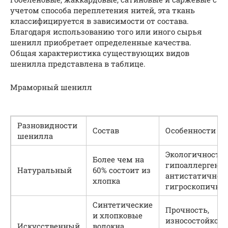
учетом способа переплетения нитей, эта ткань
классифицируется в зависимости от состава.
Благодаря использованию того или иного сырья
шенилл приобретает определенные качества.
Общая характеристика существующих видов
шенилла представлена в таблице.
Мраморный шенилл
Разновидности
Состав
Особенности
шенилла
Экологичность,
Более чем на
гипоаллергенно
Натуральный
60% состоит из
антистатичност
хлопка
гигроскопично
Синтетические
Прочность,
и хлопковые
износостойкост
Искусственный
волокна,