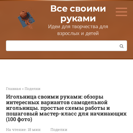
Перейти
Все своими
к
контенту
руками
Идеи для творчества для
взрослых и детей
Поиск:
Главная
»
Поделки
Игольница своими руками: обзоры
интересных вариантов самодельной
игольницы. простые схемы работы и
пошаговый мастер-класс для начинающих
(100 фото)
На чтение:
18 мин
Поделки