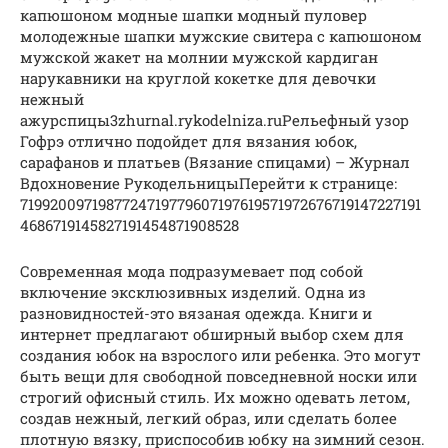
капюшоном модные шапки модный пуловер
молодежные шапки мужские свитера с капюшоном
мужской жакет на молнии мужской кардиган
нарукавники на круглой кокетке для девочки
нежный
ажурспицы3zhurnal.rykodelniza.ruРельефный узор
Гофрэ отлично подойдет для вязания юбок,
сарафанов и платьев (Вязание спицами) – Журнал
Вдохновение РукодельницыПерейти к странице:
7199200971987724719779607197619571972676719147227191
4686719145827191454871908528
Современная мода подразумевает под собой
включение эксклюзивных изделий. Одна из
разновидностей-это вязаная одежда. Книги и
интернет предлагают обширный выбор схем для
создания юбок на взрослого или ребенка. Это могут
быть вещи для свободной повседневной носки или
строгий офисный стиль. Их можно одевать летом,
создав нежный, легкий образ, или сделать более
плотную вязку, приспособив юбку на зимний сезон.