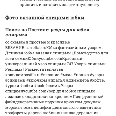
пришить и вставить эластичную ленту.
Фото вязанной спицами юбки
Поиск на Постиле:
узоры для юбки
спицами
со схемами простые и красивые
ВЯЗАНИЕ.barrellab.ruЮбка фантазийным узором.
Длинная юбка вязаная спицами | Домоводство для
всей семьиЮбкиyoutube.comКрасивый
универсальный узор спицами 747 Узоры спицами
Реклама | Разместитьплатья
крючкомpostila.ru#вязание #мода #пряжа #узоры
#спицами #крючком #платья #джемпера #кофты
#уроки #юбки #look #схемыУзоры
спицамиyoutube.comУзор для юбки спицами —
ложные складкиплатья крючкомПодгруженный
файлдекоративные подушки крючком декупаж
морская тема дельфин день святого валентина
трафареты дерево любви вышивка деревья из