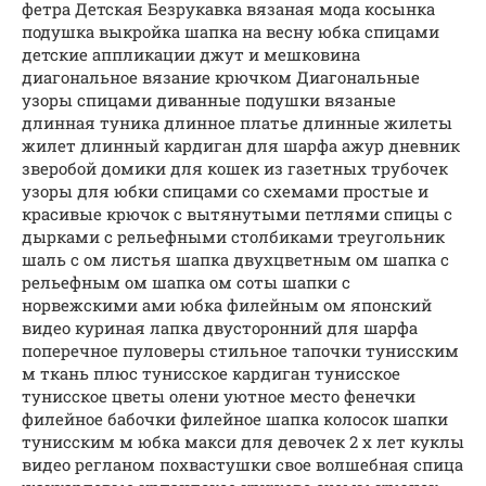
фетра Детская Безрукавка вязаная мода косынка
подушка выкройка шапка на весну юбка спицами
детские аппликации джут и мешковина
диагональное вязание крючком Диагональные
узоры спицами диванные подушки вязаные
длинная туника длинное платье длинные жилеты
жилет длинный кардиган для шарфа ажур дневник
зверобой домики для кошек из газетных трубочек
узоры для юбки спицами со схемами простые и
красивые крючок с вытянутыми петлями спицы с
дырками с рельефными столбиками треугольник
шаль с ом листья шапка двухцветным ом шапка с
рельефным ом шапка ом соты шапки с
норвежскими ами юбка филейным ом японский
видео куриная лапка двусторонний для шарфа
поперечное пуловеры стильное тапочки тунисским
м ткань плюс тунисское кардиган тунисское
тунисское цветы олени уютное место фенечки
филейное бабочки филейное шапка колосок шапки
тунисским м юбка макси для девочек 2 х лет куклы
видео регланом похвастушки свое волшебная спица