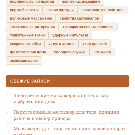
подлинность предметов
полотенца домашние
портной советы
пошив одежды
производство текстиля
роликовые массажеры
свойства материалов
текстильные материалы
тренировка восстановление
трикотажные ткани
ударные импульсы
укорочение юбки
услуги ателье
уход пленкой
физиотерапия дома
холодное оружие
штык-нож
экономия денег
СВЕЖИЕ ЗАПИСИ
Электрические массажеры для тела: как
выбрать для дома
Перкуссионный массажер для тела: принцип
работы и выбор прибора
Массажеры для лица от морщин: какой аппарат
выбрать