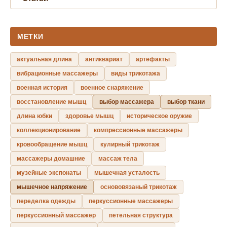
МЕТКИ
актуальная длина
антиквариат
артефакты
вибрационные массажеры
виды трикотажа
военная история
военное снаряжение
восстановление мышц
выбор массажера
выбор ткани
длина юбки
здоровье мышц
историческое оружие
коллекционирование
компрессионные массажеры
кровообращение мышц
кулирный трикотаж
массажеры домашние
массаж тела
музейные экспонаты
мышечная усталость
мышечное напряжение
основовязаный трикотаж
переделка одежды
перкуссионные массажеры
перкуссионный массажер
петельная структура