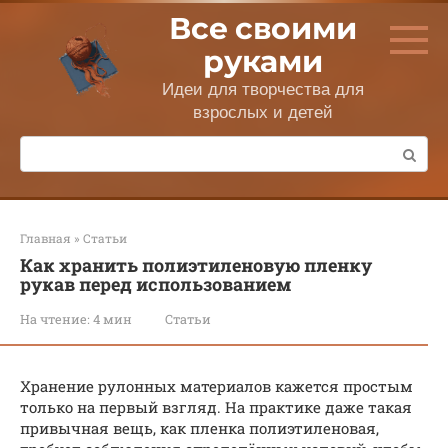
Перейти
Все своими
к
контенту
руками
Идеи для творчества для
взрослых и детей
Поиск:
Главная
»
Статьи
Как хранить полиэтиленовую пленку
рукав перед использованием
На чтение:
4 мин
Статьи
Хранение рулонных материалов кажется простым
только на первый взгляд. На практике даже такая
привычная вещь, как пленка полиэтиленовая,