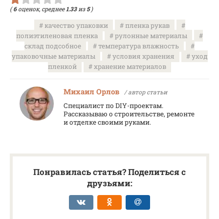
(
6
оценок, среднее
1.33
из
5
)
качество упаковки
пленка рукав
полиэтиленовая пленка
рулонные материалы
склад подсобное
температура влажность
упаковочные материалы
условия хранения
уход
пленкой
хранение материалов
Михаил Орлов
/ автор статьи
Специалист по DIY-проектам.
Рассказываю о строительстве, ремонте
и отделке своими руками.
Понравилась статья? Поделиться с
друзьями: