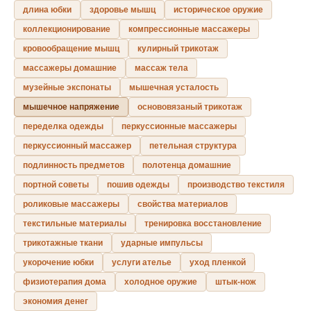
длина юбки
здоровье мышц
историческое оружие
коллекционирование
компрессионные массажеры
кровообращение мышц
кулирный трикотаж
массажеры домашние
массаж тела
музейные экспонаты
мышечная усталость
мышечное напряжение
основовязаный трикотаж
переделка одежды
перкуссионные массажеры
перкуссионный массажер
петельная структура
подлинность предметов
полотенца домашние
портной советы
пошив одежды
производство текстиля
роликовые массажеры
свойства материалов
текстильные материалы
тренировка восстановление
трикотажные ткани
ударные импульсы
укорочение юбки
услуги ателье
уход пленкой
физиотерапия дома
холодное оружие
штык-нож
экономия денег