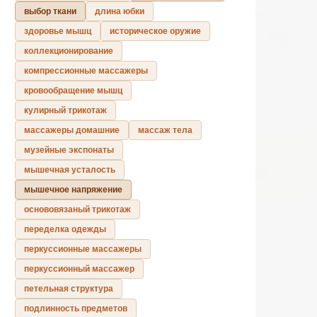
выбор ткани
длина юбки
здоровье мышц
историческое оружие
коллекционирование
компрессионные массажеры
кровообращение мышц
кулирный трикотаж
массажеры домашние
массаж тела
музейные экспонаты
мышечная усталость
мышечное напряжение
основовязаный трикотаж
переделка одежды
перкуссионные массажеры
перкуссионный массажер
петельная структура
подлинность предметов