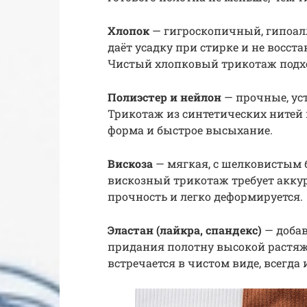
Хлопок
— гигроскопичный, гипоал
даёт усадку при стирке и не восст
Чистый хлопковый трикотаж подхо
Полиэстер и нейлон
— прочные, ус
Трикотаж из синтетических нитей 
форма и быстрое высыхание.
Вискоза
— мягкая, с шелковистым 
вискозный трикотаж требует акку
прочность и легко деформируется.
Эластан (лайкра, спандекс)
— добав
придания полотну высокой растяж
встречается в чистом виде, всегда