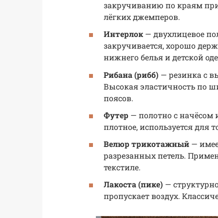
закручиванию по краям при 
лёгких джемперов.
Интерлок
— двухлицевое пол
закручивается, хорошо держ
нижнего белья и детской од
Рибана (рибб)
— резинка с 
Высокая эластичность по ш
поясов.
Футер
— полотно с начёсом 
плотное, используется для 
Велюр трикотажный
— имее
разрезанных петель. Приме
текстиле.
Лакоста (пике)
— структурно
пропускает воздух. Классич