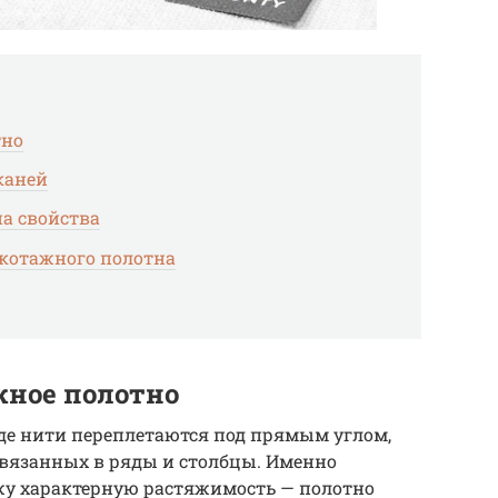
тно
каней
на свойства
икотажного полотна
жное полотно
где нити переплетаются под прямым углом,
связанных в ряды и столбцы. Именно
ажу характерную растяжимость — полотно