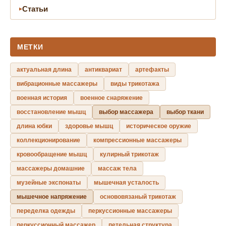
Статьи
МЕТКИ
актуальная длина
антиквариат
артефакты
вибрационные массажеры
виды трикотажа
военная история
военное снаряжение
восстановление мышц
выбор массажера
выбор ткани
длина юбки
здоровье мышц
историческое оружие
коллекционирование
компрессионные массажеры
кровообращение мышц
кулирный трикотаж
массажеры домашние
массаж тела
музейные экспонаты
мышечная усталость
мышечное напряжение
основовязаный трикотаж
переделка одежды
перкуссионные массажеры
перкуссионный массажер
петельная структура