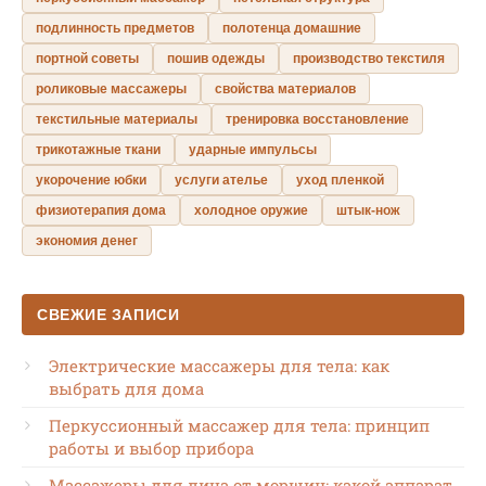
подлинность предметов
полотенца домашние
портной советы
пошив одежды
производство текстиля
роликовые массажеры
свойства материалов
текстильные материалы
тренировка восстановление
трикотажные ткани
ударные импульсы
укорочение юбки
услуги ателье
уход пленкой
физиотерапия дома
холодное оружие
штык-нож
экономия денег
СВЕЖИЕ ЗАПИСИ
Электрические массажеры для тела: как
выбрать для дома
Перкуссионный массажер для тела: принцип
работы и выбор прибора
Массажеры для лица от морщин: какой аппарат