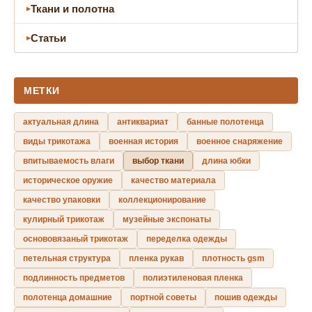
Ткани и полотна
Статьи
МЕТКИ
актуальная длина
антиквариат
банные полотенца
виды трикотажа
военная история
военное снаряжение
впитываемость влаги
выбор ткани
длина юбки
историческое оружие
качество материала
качество упаковки
коллекционирование
кулирный трикотаж
музейные экспонаты
основовязаный трикотаж
переделка одежды
петельная структура
пленка рукав
плотность gsm
подлинность предметов
полиэтиленовая пленка
полотенца домашние
портной советы
пошив одежды