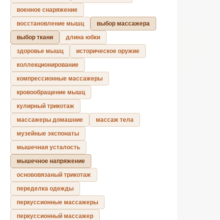
военное снаряжение
восстановление мышц
выбор массажера
выбор ткани
длина юбки
здоровье мышц
историческое оружие
коллекционирование
компрессионные массажеры
кровообращение мышц
кулирный трикотаж
массажеры домашние
массаж тела
музейные экспонаты
мышечная усталость
мышечное напряжение
основовязаный трикотаж
переделка одежды
перкуссионные массажеры
перкуссионный массажер