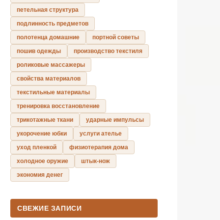
петельная структура
подлинность предметов
полотенца домашние
портной советы
пошив одежды
производство текстиля
роликовые массажеры
свойства материалов
текстильные материалы
тренировка восстановление
трикотажные ткани
ударные импульсы
укорочение юбки
услуги ателье
уход пленкой
физиотерапия дома
холодное оружие
штык-нож
экономия денег
СВЕЖИЕ ЗАПИСИ