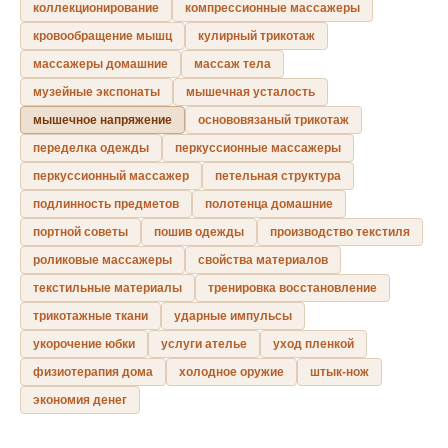
коллекционирование
компрессионные массажеры
кровообращение мышц
кулирный трикотаж
массажеры домашние
массаж тела
музейные экспонаты
мышечная усталость
мышечное напряжение
основовязаный трикотаж
переделка одежды
перкуссионные массажеры
перкуссионный массажер
петельная структура
подлинность предметов
полотенца домашние
портной советы
пошив одежды
производство текстиля
роликовые массажеры
свойства материалов
текстильные материалы
тренировка восстановление
трикотажные ткани
ударные импульсы
укорочение юбки
услуги ателье
уход пленкой
физиотерапия дома
холодное оружие
штык-нож
экономия денег