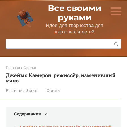
Перейти
Все своими
к
контенту
руками
Идеи для творчества для
взрослых и детей
Поиск:
Главная
»
Статьи
Джеймс Кэмерон: режиссёр, изменивший
кино
На чтение:
3 мин
Статьи
Содержание
Джеймс Кэмерон: режиссёр, изменивший