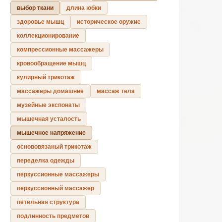
выбор ткани
длина юбки
здоровье мышц
историческое оружие
коллекционирование
компрессионные массажеры
кровообращение мышц
кулирный трикотаж
массажеры домашние
массаж тела
музейные экспонаты
мышечная усталость
мышечное напряжение
основовязаный трикотаж
переделка одежды
перкуссионные массажеры
перкуссионный массажер
петельная структура
подлинность предметов