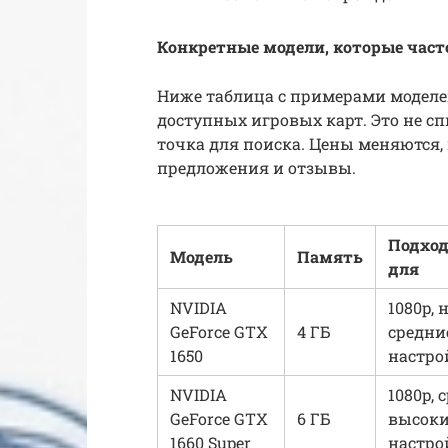
Конкретные модели, которые част
Ниже таблица с примерами моделей
доступных игровых карт. Это не сп
точка для поиска. Цены меняются,
предложения и отзывы.
Подхо
Модель
Память
для
NVIDIA
1080p, 
GeForce GTX
4 ГБ
средни
1650
настро
NVIDIA
1080p, 
GeForce GTX
6 ГБ
высоки
1660 Super
настро