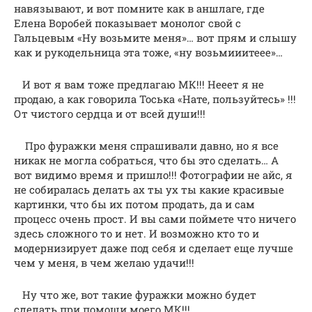
навязывают, и вот помните как в аншлаге, где
Елена Воробей показывает монолог свой с
Гальцевым «Ну возьмите меня»… вот прям и слышу
как и рукодельница эта тоже, «ну возьмииитеее»…
И вот я вам тоже предлагаю МК!!! Нееет я не
продаю, а как говорила Тоська «Нате, пользуйтесь» !!!
От чистого сердца и от всей души!!!
Про фуражки меня спрашивали давно, но я все
никак не могла собраться, что бы это сделать… А
вот видимо время и пришло!!! Фотографии не айс, я
не собиралась делать ах ты ух ты какие красивые
картинки, что бы их потом продать, да и сам
процесс очень прост. И вы сами поймете что ничего
здесь сложного то и нет. И возможно кто то и
модернизирует даже под себя и сделает еще лучше
чем у меня, в чем желаю удачи!!!
Ну что же, вот такие фуражки можно будет
сделать при помощи моего МК!!!