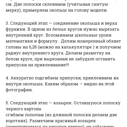
см. Две полоски склеиваем (учитывая снятую
мерку), примеряем околыш на голову модели.
3. Следующий этап — соединение околыша и верха
фуражки. В одном из белых кругов нужно вырезать
внутренний круг. Вспоминаем школьные уроки
математики и формулу . Делим измеренный обхват
головы на 6,28 (можно на калькуляторе ) и получаем
радиус внутреннего круга. Делаем разметку на
белом круге, при вырезании не забудьте оставить
припуски на приклеивание!!!
4. Аккуратно подгибаем припуски, приклеиваем их
внутри околыша. Каким образом — видно на этой
фотографии.
5. Следующий этап — козырек. Оставшуюся полоску
черного картона
сгибаем пополам (из длинной полоски делаем две
коротких). Размечаем красивый козырек
(ориентируемся на рисунок вверху), не забываем