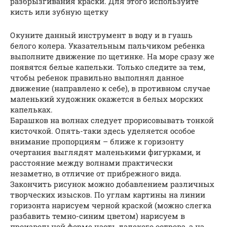
разбрызгивания краски. Для этого используйте
кисть или зубную щетку
Окуните данный инструмент в воду и в гуашь
белого колера. Указательным пальчиком ребенка
выполните движение по щетинке. На море сразу же
появятся белые капельки. Только следите за тем,
чтобы ребенок правильно выполнял данное
движение (направлено к себе), в противном случае
маленький художник окажется в белых морских
капельках.
Барашков на волнах следует прорисовывать тонкой
кисточкой. Опять-таки здесь уделяется особое
внимание пропорциям – ближе к горизонту
очертания выглядят маленькими фигурками, и
расстояние между волнами практически
незаметно, в отличие от прибрежного вида.
Закончить рисунок можно добавлением различных
творческих изысков. По углам картины на линии
горизонта нарисуем черной краской (можно слегка
разбавить темно-синим цветом) нарисуем в
произвольной форме часть далекого острова, а на