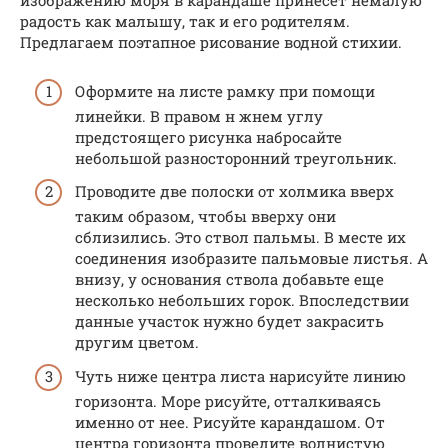
изображению моря в карандаше принесет немалую
радость как малышу, так и его родителям.
Предлагаем поэтапное рисование водной стихии.
Оформите на листе рамку при помощи
линейки. В правом н жнем углу
предстоящего рисунка набросайте
небольшой разносторонний треугольник.
Проводите две полоски от холмика вверх
таким образом, чтобы вверху они
сблизились. Это ствол пальмы. В месте их
соединения изобразите пальмовые листья. А
внизу, у основания ствола добавьте еще
несколько небольших горок. Впоследствии
данные участок нужно будет закрасить
другим цветом.
Чуть ниже центра листа нарисуйте линию
горизонта. Море рисуйте, отталкиваясь
именно от нее. Рисуйте карандашом. От
центра горизонта проведите волнистую