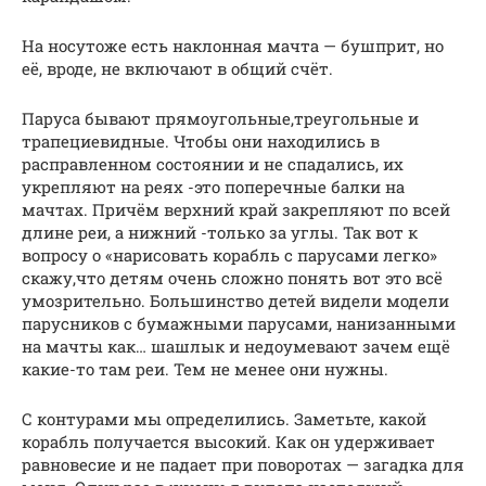
На носутоже есть наклонная мачта — бушприт, но
её, вроде, не включают в общий счёт.
Паруса бывают прямоугольные,треугольные и
трапециевидные. Чтобы они находились в
расправленном состоянии и не спадались, их
укрепляют на реях -это поперечные балки на
мачтах. Причём верхний край закрепляют по всей
длине реи, а нижний -только за углы. Так вот к
вопросу о «нарисовать корабль с парусами легко»
скажу,что детям очень сложно понять вот это всё
умозрительно. Большинство детей видели модели
парусников с бумажными парусами, нанизанными
на мачты как… шашлык и недоумевают зачем ещё
какие-то там реи. Тем не менее они нужны.
С контурами мы определились. Заметьте, какой
корабль получается высокий. Как он удерживает
равновесие и не падает при поворотах — загадка для