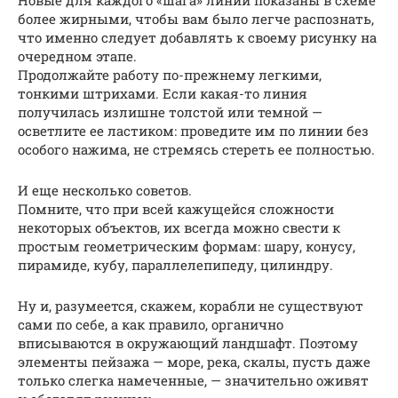
Новые для каждого «шага» линии показаны в схеме
более жирными, чтобы вам было легче распознать,
что именно следует добавлять к своему рисунку на
очередном этапе.
Продолжайте работу по-прежнему легкими,
тонкими штрихами. Если какая-то линия
получилась излишне толстой или темной —
осветлите ее ластиком: проведите им по линии без
особого нажима, не стремясь стереть ее полностью.
И еще несколько советов.
Помните, что при всей кажущейся сложности
некоторых объектов, их всегда можно свести к
простым геометрическим формам: шару, конусу,
пирамиде, кубу, параллелепипеду, цилиндру.
Ну и, разумеется, скажем, корабли не существуют
сами по себе, а как правило, органично
вписываются в окружающий ландшафт. Поэтому
элементы пейзажа — море, река, скалы, пусть даже
только слегка намеченные, — значительно оживят