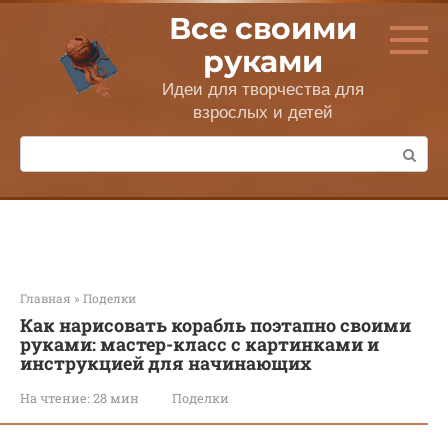
Перейти
Все своими
к
контенту
руками
Идеи для творчества для
взрослых и детей
Поиск:
Главная
»
Поделки
Как нарисовать корабль поэтапно своими
руками: мастер-класс с картинками и
инструкцией для начинающих
На чтение:
28 мин
Поделки