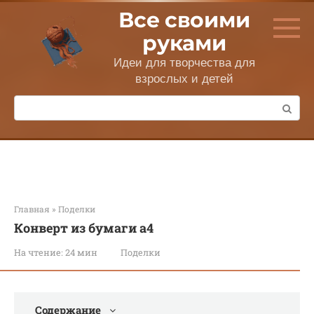
Перейти
Все своими
к
контенту
руками
Идеи для творчества для
взрослых и детей
Поиск:
Главная
»
Поделки
Конверт из бумаги а4
На чтение:
24 мин
Поделки
Содержание