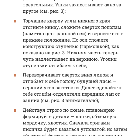
треугольник. Ушки захлестывают одно за
другое (см. рис. 3);
Торчащие кверху углы нижнего края
отогните книзу, сложите сверток пополам
(наметка центральной оси) и верните его в
прежнее положение. По оси сложите
конструкцию ступенью (гармошкой), как
показано на рис. 3. Нижняя часть теперь
чуть нахлестывает на верхнюю. Уголки
ступеньки отгибаем к себе;
Переворачивает сверток вниз лицом и
отгибает к себе голову будущей лисы —
верхний угол заготовки. Далее сделайте к
себе отгибы-отделители передних лап от
задних (см. рис. 3 внимательно);
Действуя строго по схеме, планомерно
формируйте детали — лапки, объемную
мордочку, хвостик. Сначала оригами
лисичка будет казаться угловатой, но затем
обретет эффектные финальные очертания.