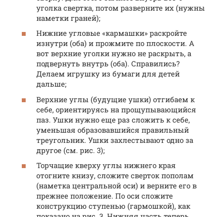
уголка свертка, потом разверните их (нужны
наметки граней);
Нижние угловые «кармашки» раскройте
изнутри (оба) и прожмите по плоскости. А
вот верхние уголки нужно не раскрыть, а
подвернуть внутрь (оба). Справились?
Делаем игрушку из бумаги для детей
дальше;
Верхние углы (будущие ушки) отгибаем к
себе, ориентируясь на прощупывающийся
паз. Ушки нужно еще раз сложить к себе,
уменьшая образовавшийся правильный
треугольник. Ушки захлестывают одно за
другое (см. рис. 3);
Торчащие кверху углы нижнего края
отогните книзу, сложите сверток пополам
(наметка центральной оси) и верните его в
прежнее положение. По оси сложите
конструкцию ступенью (гармошкой), как
показано на рис. 3. Нижняя часть теперь