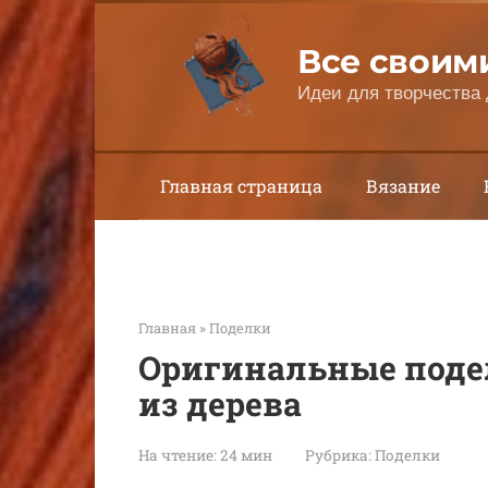
Перейти
к
Все своим
контенту
Идеи для творчества 
Главная страница
Вязание
Главная
»
Поделки
Оригинальные подел
из дерева
На чтение:
24 мин
Рубрика:
Поделки