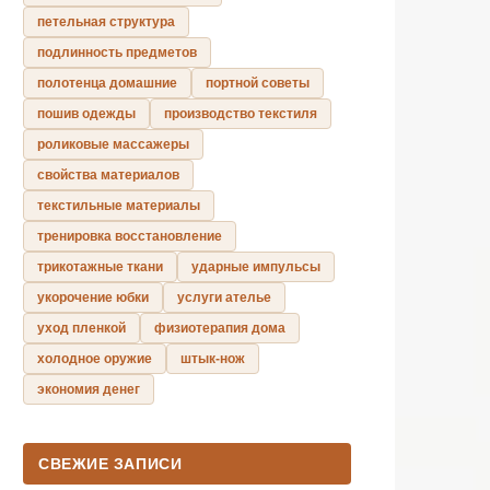
петельная структура
подлинность предметов
полотенца домашние
портной советы
пошив одежды
производство текстиля
роликовые массажеры
свойства материалов
текстильные материалы
тренировка восстановление
трикотажные ткани
ударные импульсы
укорочение юбки
услуги ателье
уход пленкой
физиотерапия дома
холодное оружие
штык-нож
экономия денег
СВЕЖИЕ ЗАПИСИ