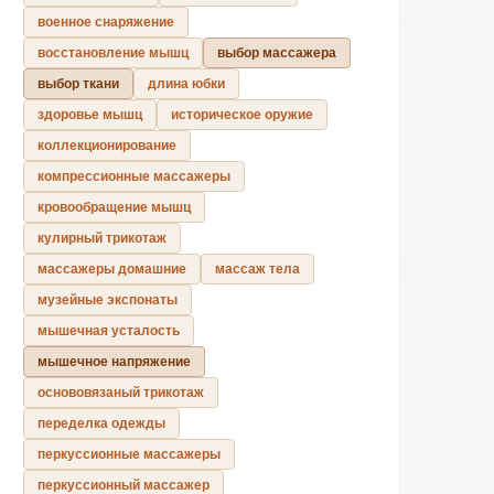
военное снаряжение
восстановление мышц
выбор массажера
выбор ткани
длина юбки
здоровье мышц
историческое оружие
коллекционирование
компрессионные массажеры
кровообращение мышц
кулирный трикотаж
массажеры домашние
массаж тела
музейные экспонаты
мышечная усталость
мышечное напряжение
основовязаный трикотаж
переделка одежды
перкуссионные массажеры
перкуссионный массажер