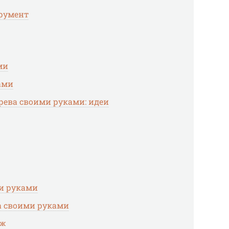
румент
ми
ами
ерева своими руками: идеи
и руками
а своими руками
еж