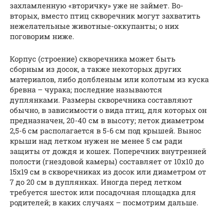
захламленную «вторичку» уже не займет. Во-
вторых, вместо птиц скворечник могут захватить
нежелательные животные-оккупанты; о них
поговорим ниже.
Корпус (строение) скворечника может быть
сборным из досок, а также некоторых других
материалов, либо долбленым или колотым из куска
бревна – чурака; последние называются
дуплянками. Размеры скворечника составляют
обычно, в зависимости о вида птиц, для которых он
предназначен, 20-40 см в высоту; леток диаметром
2,5-6 см располагается в 5-6 см под крышей. Вынос
крыши над летком нужен не менее 5 см ради
защиты от дождя и кошек. Поперечник внутренней
полости (гнездовой камеры) составляет от 10х10 до
15х19 см в скворечниках из досок или диаметром от
7 до 20 см в дуплянках. Иногда перед летком
требуется шесток или посадочная площадка для
родителей; в каких случаях – посмотрим дальше.