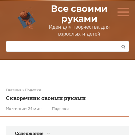
Перейти
Все своими
к
контенту
руками
Идеи для творчества для
взрослых и детей
Поиск:
Главная
»
Поделки
Cкворечник своими руками
На чтение:
24 мин
Поделки
Содержание