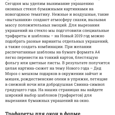
Сегодня мы уделим вынимание украшению
оконных стекол бумажными картинками на
новогоднюю тематику. Нежные и воздушные, такие
«вытынанки» создают атмосферу сказки, вызывая
массу положительных эмоций. Для вырезания
украшений на стекло мы подготовили специальные
трафареты и шаблоны – на Новый 2019 год можно
подобрать разные варианты отдельных украшений,
а также создать комбинации. При желании
распечатанные шаблоны на бумаге формата А4
легко перенести на тонкий картон, блестящую
фольгу или цветные листы. В результате получится
целая картина-сюжет на тему Нового года – Дед
Мороз с мешком подарков в окружении зайчат и
мишек, рождественские олени в упряжке, летящие
в снежной ночи или добродушная Свинка-символ
грядущего года. На наших страницах вы найдете
широкий выбор шаблонов (трафаретов) для
вырезания бумажных украшений на окно.
Трафареты для окон в форме