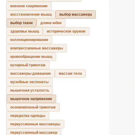
военное снаряжение
восстановление мышц
выбор массажера
выбор ткани
длина юбки
здоровье мышц
историческое оружие
коллекционирование
компрессионные массажеры
кровообращение мышц
кулирный трикотаж
массажеры домашние
массаж тела
музейные экспонаты
мышечная усталость
мышечное напряжение
основовязаный трикотаж
переделка одежды
перкуссионные массажеры
перкуссионный массажер