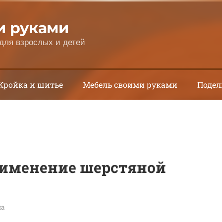
и руками
для взрослых и детей
Кройка и шитье
Мебель своими руками
Подел
рименение шерстяной
на