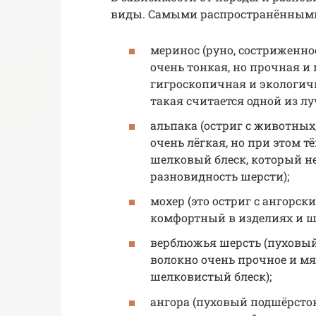
виды. Самыми распространёнными
меринос (руно, состриженно
очень тонкая, но прочная и 
гигроскопичная и экологичн
такая считается одной из л
альпака (остриг с животны
очень лёгкая, но при этом т
шелковый блеск, который не
разновидность шерсти);
мохер (это остриг с ангорс
комфортный в изделиях и ш
верблюжья шерсть (пуховый
волокно очень прочное и мя
шелковистый блеск);
ангора (пуховый подшёрсто