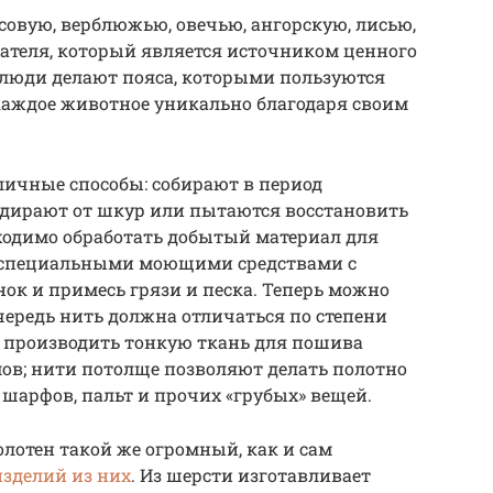
совую, верблюжью, овечью, ангорскую, лисью,
дателя, который является источником ценного
 люди делают пояса, которыми пользуются
о каждое животное уникально благодаря своим
личные способы: собирают в период
тдирают от шкур или пытаются восстановить
ходимо обработать добытый материал для
ь специальными моющими средствами с
ок и примесь грязи и песка. Теперь можно
чередь нить должна отличаться по степени
 производить тонкую ткань для пошива
ов; нити потолще позволяют делать полотно
 шарфов, пальт и прочих «грубых» вещей.
лотен такой же огромный, как и сам
изделий из них
. Из шерсти изготавливает