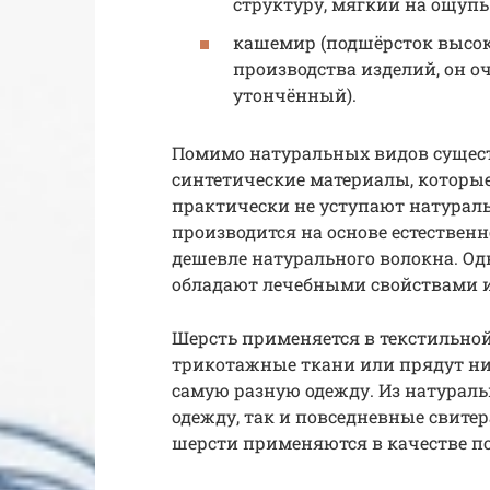
структуру, мягкий на ощупь
кашемир (подшёрсток высок
производства изделий, он о
утончённый).
Помимо натуральных видов существ
синтетические материалы, которые
практически не уступают натураль
производится на основе естественн
дешевле натурального волокна. О
обладают лечебными свойствами и
Шерсть применяется в текстильно
трикотажные ткани или прядут ни
самую разную одежду. Из натурал
одежду, так и повседневные свите
шерсти применяются в качестве по