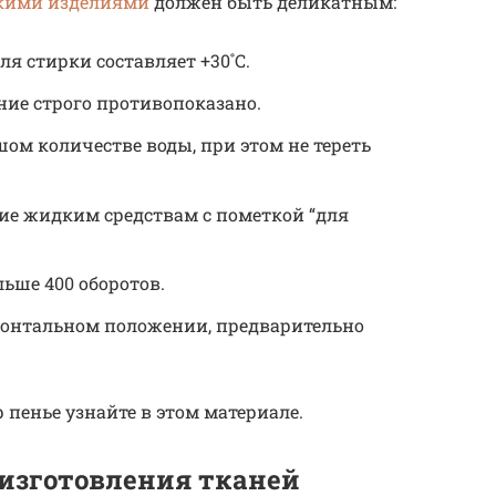
акими изделиями
должен быть деликатным:
я стирки составляет +30˚C.
ие строго противопоказано.
ом количестве воды, при этом не тереть
ие жидким средствам с пометкой “для
ьше 400 оборотов.
зонтальном положении, предварительно
 пенье узнайте в этом материале.
 изготовления тканей