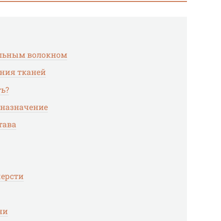
ельным волокном
ения тканей
ть?
дназначение
тава
шерсти
ни