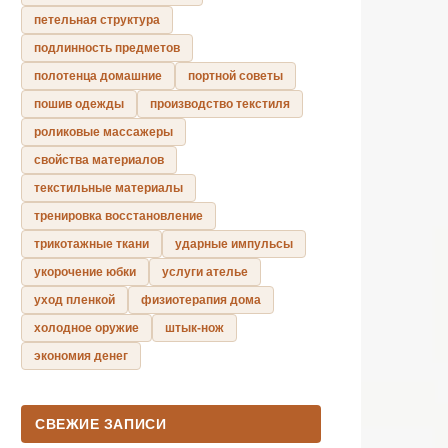
петельная структура
подлинность предметов
полотенца домашние
портной советы
пошив одежды
производство текстиля
роликовые массажеры
свойства материалов
текстильные материалы
тренировка восстановление
трикотажные ткани
ударные импульсы
укорочение юбки
услуги ателье
уход пленкой
физиотерапия дома
холодное оружие
штык-нож
экономия денег
СВЕЖИЕ ЗАПИСИ