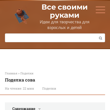
Перейти
Все своими
к
контенту
руками
Идеи для творчества для
взрослых и детей
Поиск:
Главная
»
Поделки
Поделка сова
На чтение:
22 мин
Поделки
Содержание