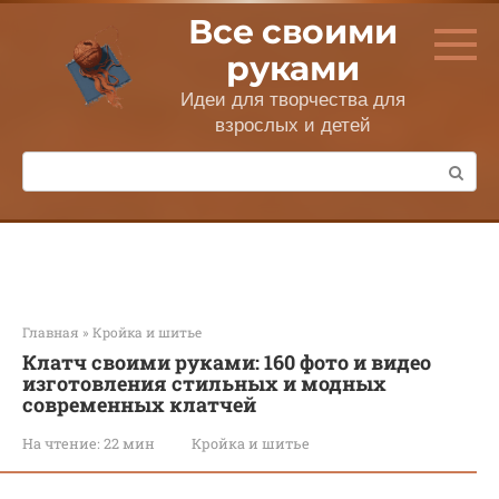
Перейти
Все своими
к
контенту
руками
Идеи для творчества для
взрослых и детей
Поиск:
Главная
»
Кройка и шитье
Клатч своими руками: 160 фото и видео
изготовления стильных и модных
современных клатчей
На чтение:
22 мин
Кройка и шитье