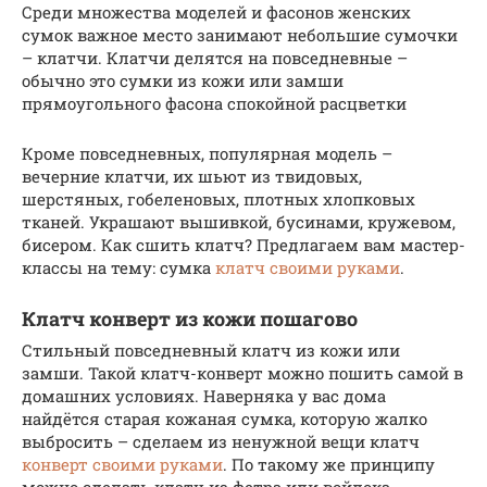
Среди множества моделей и фасонов женских
сумок важное место занимают небольшие сумочки
– клатчи. Клатчи делятся на повседневные –
обычно это сумки из кожи или замши
прямоугольного фасона спокойной расцветки
Кроме повседневных, популярная модель –
вечерние клатчи, их шьют из твидовых,
шерстяных, гобеленовых, плотных хлопковых
тканей. Украшают вышивкой, бусинами, кружевом,
бисером. Как сшить клатч? Предлагаем вам мастер-
классы на тему: сумка
клатч своими руками
.
Клатч конверт из кожи пошагово
Стильный повседневный клатч из кожи или
замши. Такой клатч-конверт можно пошить самой в
домашних условиях. Наверняка у вас дома
найдётся старая кожаная сумка, которую жалко
выбросить – сделаем из ненужной вещи клатч
конверт своими руками
. По такому же принципу
можно сделать клатч из фетра или войлока.