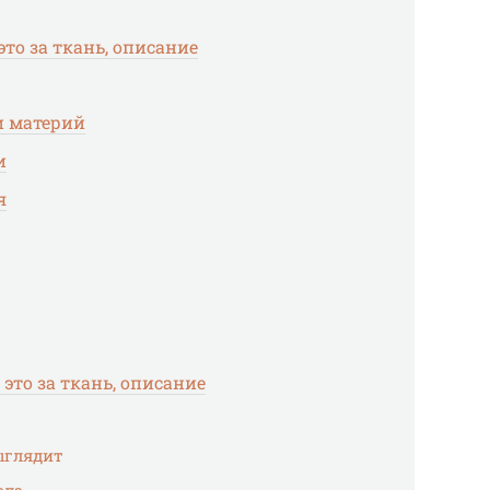
это за ткань, описание
и материй
и
я
 это за ткань, описание
выглядит