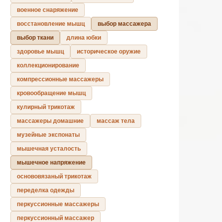
военное снаряжение
восстановление мышц
выбор массажера
выбор ткани
длина юбки
здоровье мышц
историческое оружие
коллекционирование
компрессионные массажеры
кровообращение мышц
кулирный трикотаж
массажеры домашние
массаж тела
музейные экспонаты
мышечная усталость
мышечное напряжение
основовязаный трикотаж
переделка одежды
перкуссионные массажеры
перкуссионный массажер