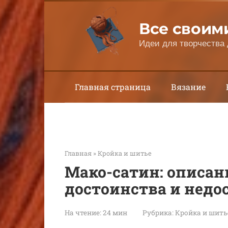
Перейти
к
Все своим
контенту
Идеи для творчества 
Главная страница
Вязание
Главная
»
Кройка и шитье
Мако-сатин: описани
достоинства и недо
На чтение:
24 мин
Рубрика:
Кройка и шить