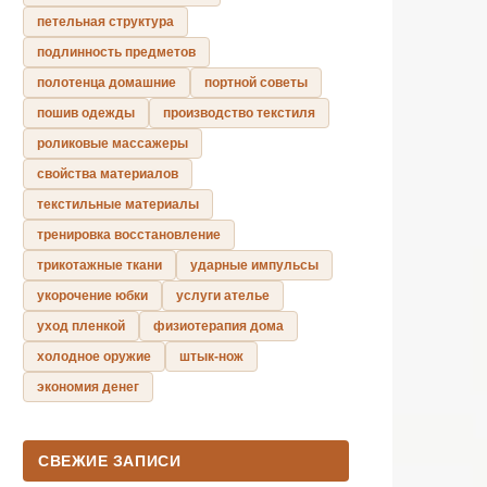
петельная структура
подлинность предметов
полотенца домашние
портной советы
пошив одежды
производство текстиля
роликовые массажеры
свойства материалов
текстильные материалы
тренировка восстановление
трикотажные ткани
ударные импульсы
укорочение юбки
услуги ателье
уход пленкой
физиотерапия дома
холодное оружие
штык-нож
экономия денег
СВЕЖИЕ ЗАПИСИ