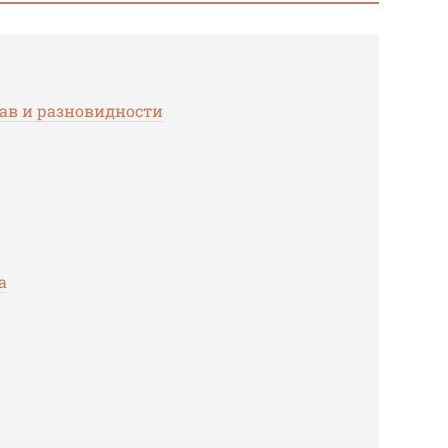
став и разновидности
а