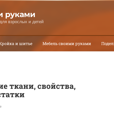
и руками
для взрослых и детей
Кройка и шитье
Мебель своими руками
Подел
е ткани, свойства,
статки
е