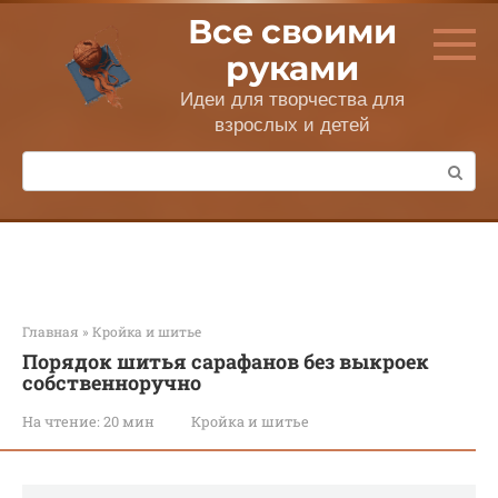
Перейти
Все своими
к
контенту
руками
Идеи для творчества для
взрослых и детей
Поиск:
Главная
»
Кройка и шитье
Порядок шитья сарафанов без выкроек
собственноручно
На чтение:
20 мин
Кройка и шитье