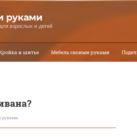
и руками
для взрослых и детей
Кройка и шитье
Мебель своими руками
Подел
дивана?
и руками