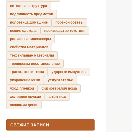
петельная структура
подлинность предметов
полотенца домашние
портной советы
пошив одежды
производство текстиля
роликовые массажеры
свойства материалов
текстильные материалы
тренировка восстановление
трикотажные ткани
ударные импульсы
укорочение юбки
услуги ателье
уход пленкой
физиотерапия дома
холодное оружие
штык-нож
экономия денег
СВЕЖИЕ ЗАПИСИ