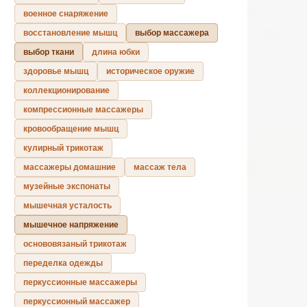
военное снаряжение
восстановление мышц
выбор массажера
выбор ткани
длина юбки
здоровье мышц
историческое оружие
коллекционирование
компрессионные массажеры
кровообращение мышц
кулирный трикотаж
массажеры домашние
массаж тела
музейные экспонаты
мышечная усталость
мышечное напряжение
основовязаный трикотаж
переделка одежды
перкуссионные массажеры
перкуссионный массажер