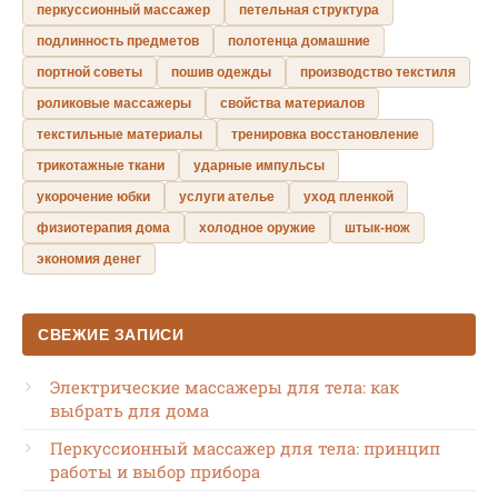
перкуссионный массажер
петельная структура
подлинность предметов
полотенца домашние
портной советы
пошив одежды
производство текстиля
роликовые массажеры
свойства материалов
текстильные материалы
тренировка восстановление
трикотажные ткани
ударные импульсы
укорочение юбки
услуги ателье
уход пленкой
физиотерапия дома
холодное оружие
штык-нож
экономия денег
СВЕЖИЕ ЗАПИСИ
Электрические массажеры для тела: как
выбрать для дома
Перкуссионный массажер для тела: принцип
работы и выбор прибора