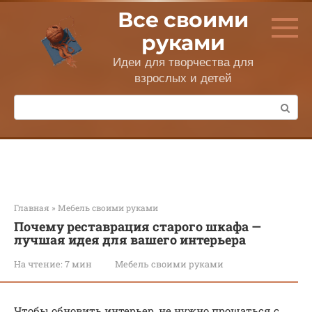
Перейти
Все своими
к
контенту
руками
Идеи для творчества для
взрослых и детей
Поиск:
Главная
»
Мебель своими руками
Почему реставрация старого шкафа —
лучшая идея для вашего интерьера
На чтение:
7 мин
Мебель своими руками
Чтобы обновить интерьер, не нужно прощаться с