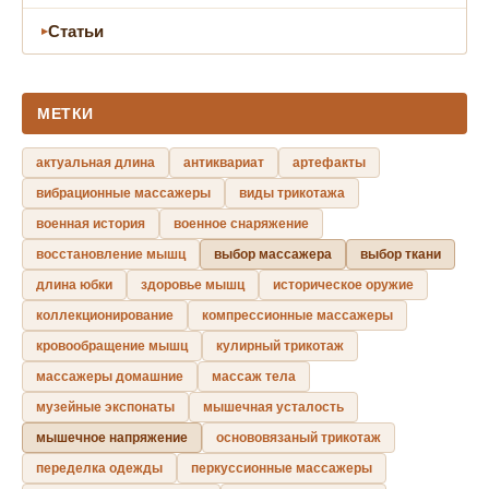
Статьи
МЕТКИ
актуальная длина
антиквариат
артефакты
вибрационные массажеры
виды трикотажа
военная история
военное снаряжение
восстановление мышц
выбор массажера
выбор ткани
длина юбки
здоровье мышц
историческое оружие
коллекционирование
компрессионные массажеры
кровообращение мышц
кулирный трикотаж
массажеры домашние
массаж тела
музейные экспонаты
мышечная усталость
мышечное напряжение
основовязаный трикотаж
переделка одежды
перкуссионные массажеры