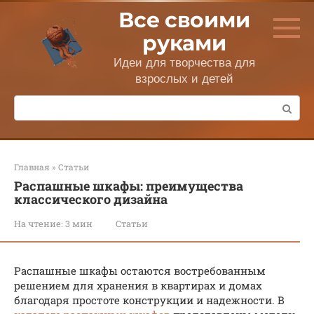
Перейти
Все своими
к
контенту
руками
Идеи для творчества для
взрослых и детей
Поиск:
Главная
»
Статьи
Распашные шкафы: преимущества
классического дизайна
На чтение:
3 мин
Статьи
Распашные шкафы остаются востребованным
решением для хранения в квартирах и домах
благодаря простоте конструкции и надежности. В