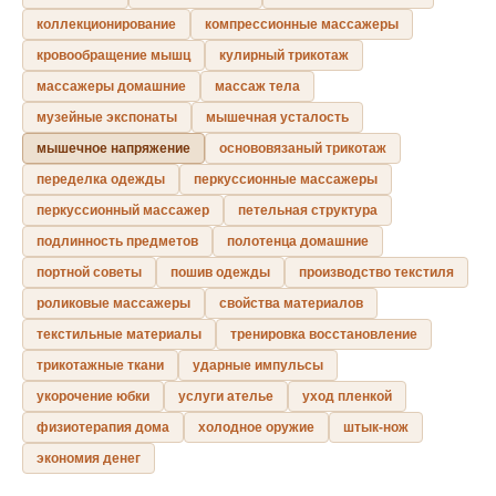
коллекционирование
компрессионные массажеры
кровообращение мышц
кулирный трикотаж
массажеры домашние
массаж тела
музейные экспонаты
мышечная усталость
мышечное напряжение
основовязаный трикотаж
переделка одежды
перкуссионные массажеры
перкуссионный массажер
петельная структура
подлинность предметов
полотенца домашние
портной советы
пошив одежды
производство текстиля
роликовые массажеры
свойства материалов
текстильные материалы
тренировка восстановление
трикотажные ткани
ударные импульсы
укорочение юбки
услуги ателье
уход пленкой
физиотерапия дома
холодное оружие
штык-нож
экономия денег