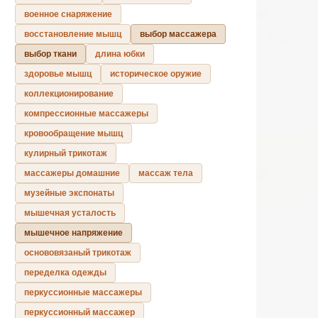
военное снаряжение
восстановление мышц
выбор массажера
выбор ткани
длина юбки
здоровье мышц
историческое оружие
коллекционирование
компрессионные массажеры
кровообращение мышц
кулирный трикотаж
массажеры домашние
массаж тела
музейные экспонаты
мышечная усталость
мышечное напряжение
основовязаный трикотаж
переделка одежды
перкуссионные массажеры
перкуссионный массажер