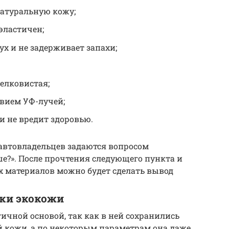
натуральную кожу;
эластичен;
ух и не задерживает запахи;
елковистая;
твием УФ-лучей;
и не вредит здоровью.
автовладельцев задаются вопросом
ше?». После прочтения следующего пункта и
х материалов можно будет сделать вывод
ки экокожи
ичной основой, так как в ней сохранились
 кожи, а по некоторым параметрам она даже