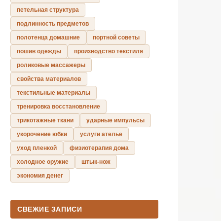
петельная структура
подлинность предметов
полотенца домашние
портной советы
пошив одежды
производство текстиля
роликовые массажеры
свойства материалов
текстильные материалы
тренировка восстановление
трикотажные ткани
ударные импульсы
укорочение юбки
услуги ателье
уход пленкой
физиотерапия дома
холодное оружие
штык-нож
экономия денег
СВЕЖИЕ ЗАПИСИ