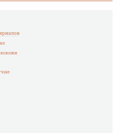
териалов
ал
экокожи
учше