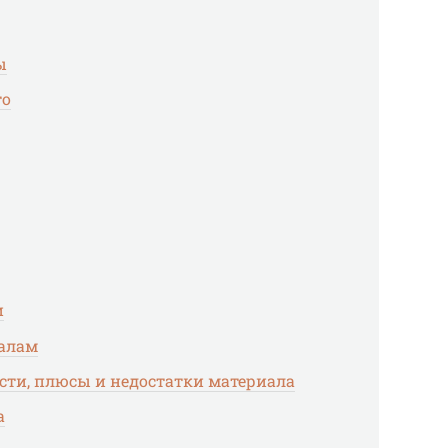
ы
то
и
иалам
сти, плюсы и недостатки материала
а