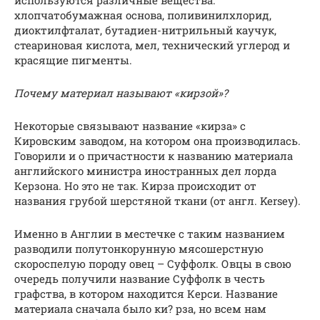
хлопчатобумажная основа, поливинилхлорид,
диоктилфталат, бутадиен-нитрильный каучук,
стеариновая кислота, мел, технический углерод и
красящие пигменты.
Почему материал называют «кирзой»?
Некоторые связывают название «кирза» с
Кировским заводом, на котором она производилась.
Говорили и о причастности к названию материала
английского министра иностранных дел лорда
Керзона. Но это не так. Кирза происходит от
названия грубой шерстяной ткани (от англ. Kersey).
Именно в Англии в местечке с таким названием
разводили полутонкорунную мясошерстную
скороспелую породу овец – Суффолк. Овцы в свою
очередь получили название Суффолк в честь
графства, в котором находится Керси. Название
материала сначала было ки? рза, но всем нам