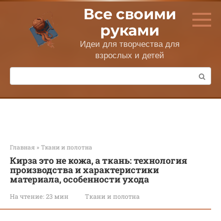
Перейти
Все своими
к
контенту
руками
Идеи для творчества для
взрослых и детей
Поиск:
Главная
»
Ткани и полотна
Кирза это не кожа, а ткань: технология
производства и характеристики
материала, особенности ухода
На чтение:
23 мин
Ткани и полотна