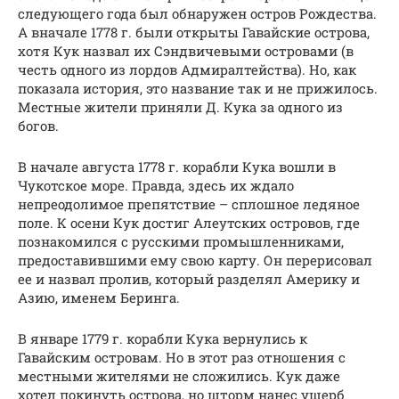
следующего года был обнаружен остров Рождества.
А вначале 1778 г. были открыты Гавайские острова,
хотя Кук назвал их Сэндвичевыми островами (в
честь одного из лордов Адмиралтейства). Но, как
показала история, это название так и не прижилось.
Местные жители приняли Д. Кука за одного из
богов.
В начале августа 1778 г. корабли Кука вошли в
Чукотское море. Правда, здесь их ждало
непреодолимое препятствие – сплошное ледяное
поле. К осени Кук достиг Алеутских островов, где
познакомился с русскими промышленниками,
предоставившими ему свою карту. Он перерисовал
ее и назвал пролив, который разделял Америку и
Азию, именем Беринга.
В январе 1779 г. корабли Кука вернулись к
Гавайским островам. Но в этот раз отношения с
местными жителями не сложились. Кук даже
хотел покинуть острова, но шторм нанес ущерб