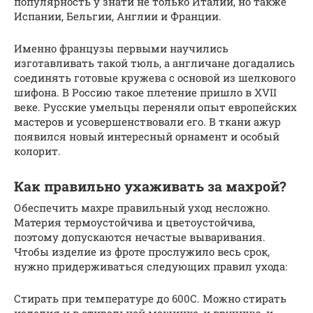
популярность у знати не только Италии, но также
Испании, Бельгии, Англии и Франции.
Именно французы первыми научились
изготавливать такой тюль, а англичане догадались
соединять готовые кружева с основой из шелкового
шифона. В Россию такое плетение пришло в XVII
веке. Русские умельцы переняли опыт европейских
мастеров и усовершенствовали его. В ткани ажур
появился новый интересный орнамент и особый
колорит.
Как правильно ухаживать за махрой?
Обеспечить махре правильный уход несложно.
Материя термоустойчива и цветоустойчива,
поэтому допускаются нечастые вываривания.
Чтобы изделие из фроте прослужило весь срок,
нужно придерживаться следующих правил ухода:
Стирать при температуре до 600С. Можно стирать
изделия и в стиральной машинке, и вручную, и